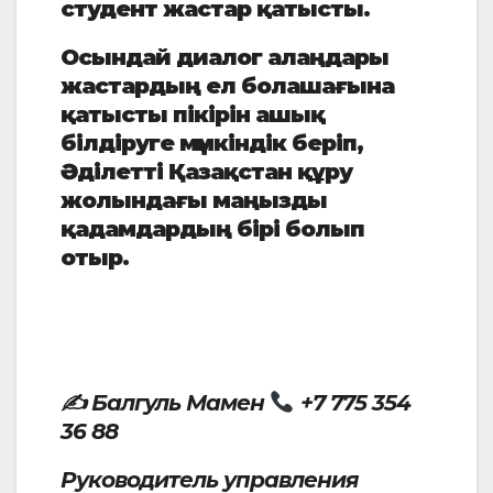
студент жастар қатысты.
Осындай диалог алаңдары
жастардың ел болашағына
қатысты пікірін ашық
білдіруге мүмкіндік беріп,
Әділетті Қазақстан құру
жолындағы маңызды
қадамдардың бірі болып
отыр.
✍
Балгуль Мамен
+7 775 354
36 88
Руководитель управления