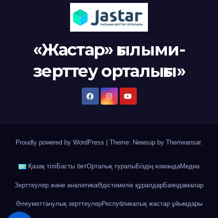
«Жастар» ғылыми-
зерттеу орталығы»
Proudly powered by WordPress
|
Theme: Newsup by
Themeansar
.
Қазақ тілі
Басты бет
Орталық туралы
Біздің команда
Медиа
Зерттеулер және аналитика
Әдістемелік құралдар
Баяндамалар
Әлеуметтанулық зерттеулер
Республикалық жастар ұйымдары