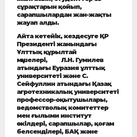
сұрақтарын қойып,
сарапшылардан жан-жақты
жауап алды.
Айта кетейік, кездесуге ҚР
Президенті жанындағы
Ұлттық құрылтай
мүшелері, Л.Н. Гумилев
атындағы Еуразия ұлттық
университеті және С.
Сейфуллин атындағы Қазақ
агротехникалық университеті
профессор-оқытушылары,
ведомстволық комитеттер
мен ғылыми институт
өкілдері, сарапшылар, қоғам
белсенділері, БАҚ және