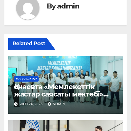
By
admin
Related Post
ЖАҢАЛЫҚТАР
Қонаевта «Мемлекеттік
жастар саясаты мектебі»
жобасы аясында үш күндік
ИЮЛ 24, 2026
ADMIN
оқыту семинар-тренингі
өтті