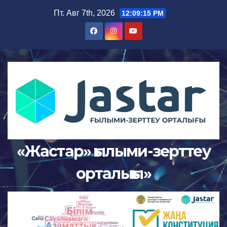
Перейти
Пт. Авг 7th, 2026
12:09:15 PM
к
содержимому
«Жастар» ғылыми-зерттеу
орталығы»