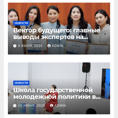
НОВОСТИ
Вектор будущего: главные
выводы экспертов на
акселераторе «Jastar
8 ИЮЛЯ, 2026
ADMIN
Research Hub»
НОВОСТИ
Школа государственной
молодежной политики в
области Актобе
16 ИЮНЯ, 2026
ADMIN