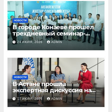
НОВОСТИ
В городе Конаеве прошел
трехдневный семинар-
тренинг «Школа
24 ИЮЛЯ, 2026
ADMIN
государственной
молодежной политики»
НОВОСТИ
В Астане прошла
экспертная дискуссия на
тему «Молодежь
17 ИЮЛЯ, 2026
ADMIN
Казахстана в эпоху
цифровых изменений»