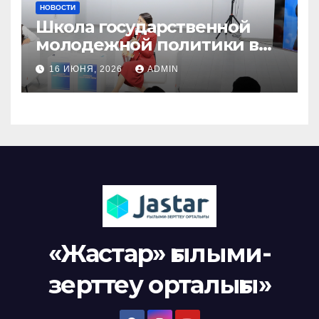
НОВОСТИ
Школа государственной
молодежной политики в
области Актобе
16 ИЮНЯ, 2026
ADMIN
«Жастар» ғылыми-
зерттеу орталығы»