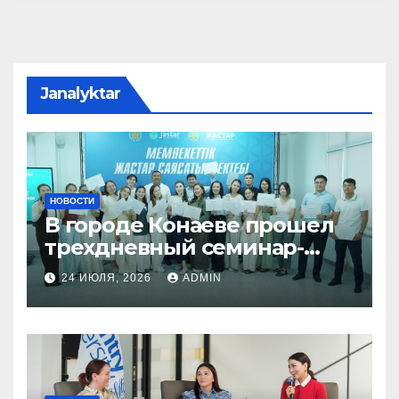
Janalyktar
НОВОСТИ
В городе Конаеве прошел
трехдневный семинар-
тренинг «Школа
24 ИЮЛЯ, 2026
ADMIN
государственной
молодежной политики»