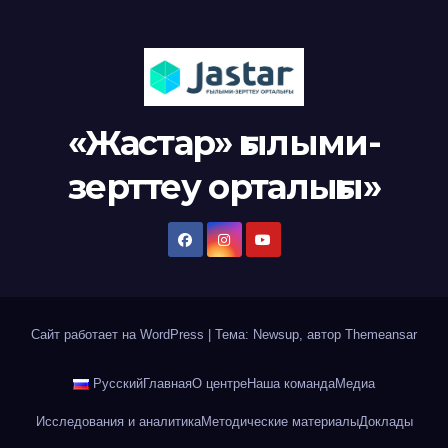
«Жастар» ғылыми-
зерттеу орталығы»
Сайт работает на WordPress
|
Тема: Newsup, автор
Themeansar
Русский
Главная
О центре
Наша команда
Медиа
Исследования и аналитика
Методические материалы
Доклады