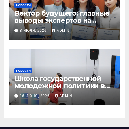
НОВОСТИ
Вектор будущего: главные
выводы экспертов на
акселераторе «Jastar
8 ИЮЛЯ, 2026
ADMIN
Research Hub»
НОВОСТИ
Школа государственной
молодежной политики в
области Актобе
16 ИЮНЯ, 2026
ADMIN