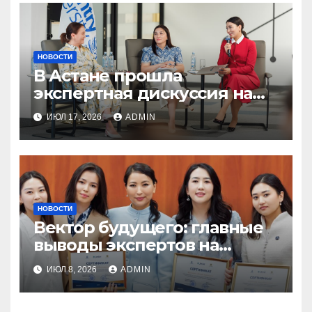
НОВОСТИ
В Астане прошла
экспертная дискуссия на
тему «Молодежь Казахстана
ИЮЛ 17, 2026
ADMIN
в эпоху цифровых
изменений»
НОВОСТИ
Вектор будущего: главные
выводы экспертов на
акселераторе «Jastar
ИЮЛ 8, 2026
ADMIN
Research Hub»