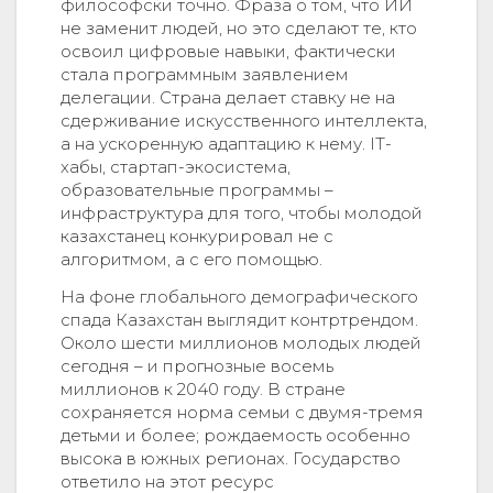
философски точно. Фраза о том, что ИИ
не заменит людей, но это сделают те, кто
освоил цифровые навыки, фактически
стала программным заявлением
делегации. Страна делает ставку не на
сдерживание искусственного интеллекта,
а на ускоренную адаптацию к нему. IT-
хабы, стартап-экосистема,
образовательные программы –
инфраструктура для того, чтобы молодой
казахстанец конкурировал не с
алгоритмом, а с его помощью.
На фоне глобального демографического
спада Казахстан выглядит контртрендом.
Около шести миллионов молодых людей
сегодня – и прогнозные восемь
миллионов к 2040 году. В стране
сохраняется норма семьи с двумя-тремя
детьми и более; рождаемость особенно
высока в южных регионах. Государство
ответило на этот ресурс