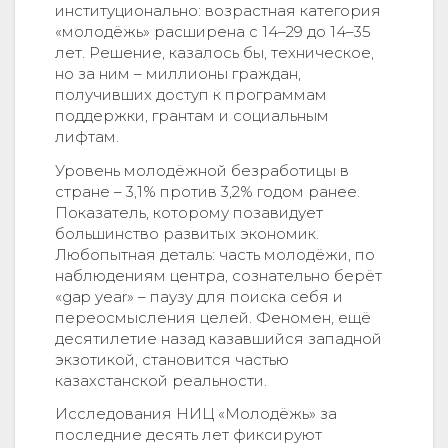
институционально: возрастная категория
«молодёжь» расширена с 14–29 до 14–35
лет. Решение, казалось бы, техническое,
но за ним – миллионы граждан,
получивших доступ к программам
поддержки, грантам и социальным
лифтам.
Уровень молодёжной безработицы в
стране – 3,1% против 3,2% годом ранее.
Показатель, которому позавидует
большинство развитых экономик.
Любопытная деталь: часть молодёжи, по
наблюдениям центра, сознательно берёт
«gap year» – паузу для поиска себя и
переосмысления целей. Феномен, ещё
десятилетие назад казавшийся западной
экзотикой, становится частью
казахстанской реальности.
Исследования НИЦ «Молодёжь» за
последние десять лет фиксируют