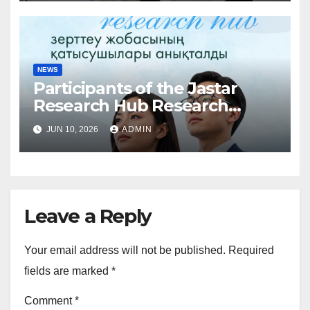
NEWS
Participants of the Jastar
Research Hub Research
Project Announced
JUN 10, 2026
ADMIN
Leave a Reply
Your email address will not be published.
Required
fields are marked
*
Comment
*