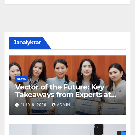
Janalyktar
NEWS
Vector of the Future: Key
Takeaways from Experts at
the Jastar Research Hub
JULY 8, 2026
ADMIN
Accelerator